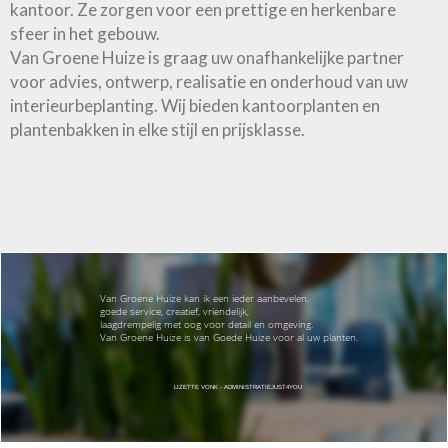
kantoor. Ze zorgen voor een prettige en herkenbare
sfeer in het gebouw.
Van Groene Huize is graag uw onafhankelijke partner
voor advies, ontwerp, realisatie en onderhoud van uw
interieurbeplanting. Wij bieden kantoorplanten en
plantenbakken in elke stijl en prijsklasse.
Van Groene Huize kan ik een ieder aanbevelen,
goede service, creatief, vriendelijk,
laagdrempelig met oog voor detail en omgeving.
Van Groene Huize is van Goede Huize voor al uw planten.
LIZETTE VONK - ADMINISTRATIEJUST4YOU